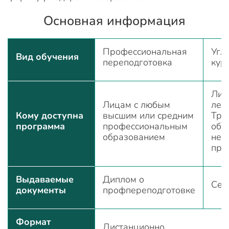
Основная информация
Профессиональная
Угл
Вид обучения
переподготовка
кур
Лиц
Лицам с любым
лет.
Кому доступна
высшим или средним
Тре
программа
профессиональным
обр
образованием
не
пре
Выдаваемые
Диплом о
Сер
документы
профпереподготовке
Формат
Дистанционно