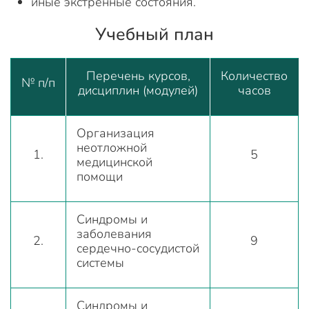
иные экстренные состояния.
Учебный план
Перечень курсов,
Количество
№ п/п
дисциплин (модулей)
часов
Организация
неотложной
1.
5
медицинской
помощи
Синдромы и
заболевания
2.
9
сердечно-сосудистой
системы
Синдромы и