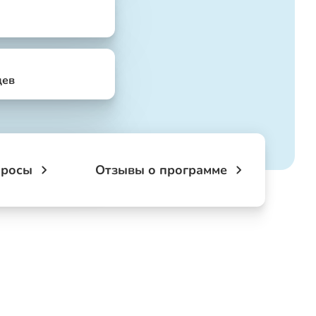
цев
просы
Отзывы о программе