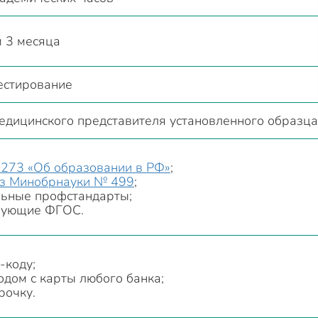
 3 месяца
естирование
едицинского представителя установленного образца
273 «Об образовании в РФ»
;
з Минобрнауки № 499
;
льные профстандарты;
вующие ФГОС.
-коду;
одом с карты любого банка;
рочку.