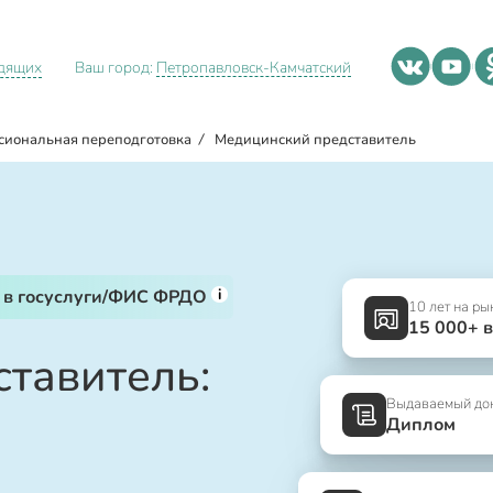
идящих
Ваш город:
Петропавловск-Камчатский
сиональная переподготовка
/
Медицинский представитель
i
 в госуслуги/ФИС ФРДО
10 лет на ры
15 000+ 
тавитель:
Выдаваемый до
Диплом