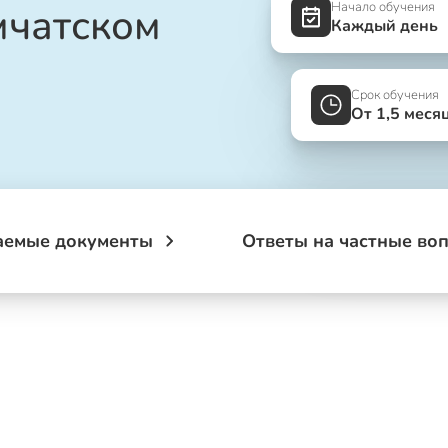
Начало обучения
мчатском
Каждый день
Срок обучения
От 1,5 меся
аемые документы
Ответы на частные во