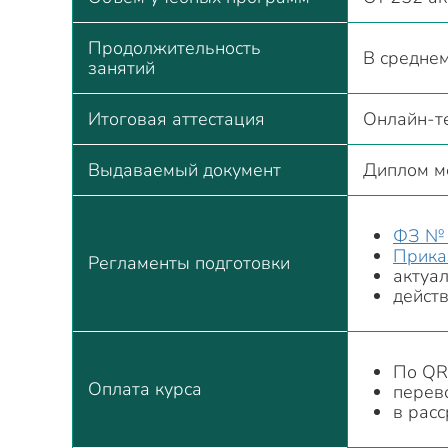
Продолжительность
В среднем
занятий
Итоговая аттестация
Онлайн-т
Выдаваемый документ
Диплом м
ФЗ № 
Прика
Регламенты подготовки
актуа
дейст
По QR
Оплата курса
перев
в расс