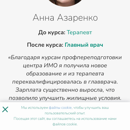
Анна Азаренко
До курса:
Терапевт
После курса:
Главный врач
«Благодаря курсам профпереподготовки
«
центра ИМО я получила новое
п
образование и из терапевта
переквалифицировалась в главврача.
Зарплата существенно выросла, что
позволило улучшить жилищные условия.
×
Теперь отправляю всех бывших коллег, а
Мы используем
файлы cookie
, чтобы улучшить ваш
ныне своих сотрудников на курсы в ИМО».
пользовательский опыт.
Посещая этот сайт, вы соглашаетесь на использование нами
1
/
4
файлов cookie.