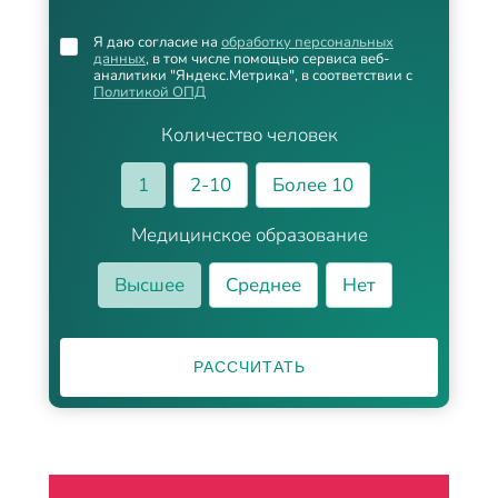
Я даю согласие на
обработку персональных
данных
, в том числе помощью сервиса веб-
аналитики "Яндекс.Метрика", в соответствии с
Политикой ОПД
Количество человек
1
2-10
Более 10
Медицинское образование
Высшее
Среднее
Нет
РАССЧИТАТЬ