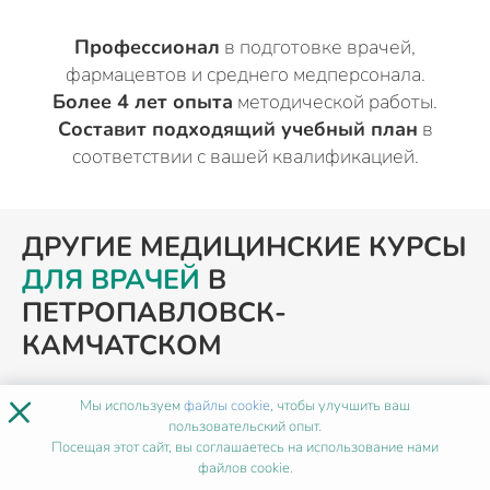
Профессионал
в подготовке врачей,
фармацевтов и среднего медперсонала.
Более 4 лет опыта
методической работы.
Составит подходящий учебный план
в
соответствии с вашей квалификацией.
ДРУГИЕ МЕДИЦИНСКИЕ КУРСЫ
ДЛЯ ВРАЧЕЙ
В
ПЕТРОПАВЛОВСК-
КАМЧАТСКОМ
×
Мы используем
файлы cookie
, чтобы улучшить ваш
ПОХОЖИЕ ПРОГРАММЫ
пользовательский опыт.
Посещая этот сайт, вы соглашаетесь на использование нами
файлов cookie.