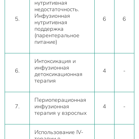
нутритивная
недостаточность.
Инфузионная
5.
6
6
нутритивная
поддержка
(парентеральное
питание)
Интоксикация и
инфузионная
6.
4
-
детоксикационная
терапия
Периоперационная
7.
инфузионная
4
-
терапия у взрослых
Использование IV-
терапии в