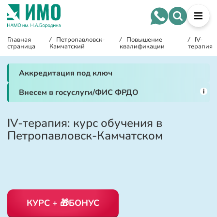
Главная
/
Петропавловск-
/
Повышение
/
IV-
страница
Камчатский
квалификации
терапия
Аккредитация под ключ
i
Внесем в госуслуги/ФИС ФРДО
IV-терапия: курс обучения в
Петропавловск-Камчатском
КУРС + 🎁БОНУС