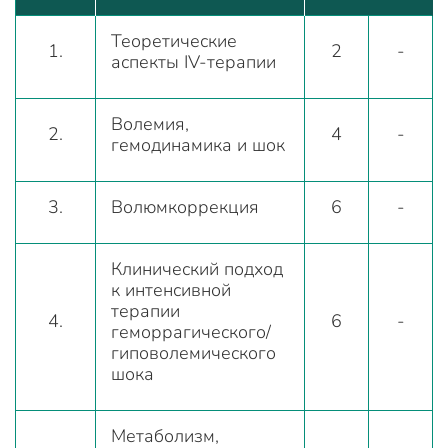
Теоретические
1.
2
-
аспекты IV-терапии
Волемия,
2.
4
-
гемодинамика и шок
3.
Волюмкоррекция
6
-
Клинический подход
к интенсивной
терапии
4.
6
-
геморрагического/
гиповолемического
шока
Метаболизм,