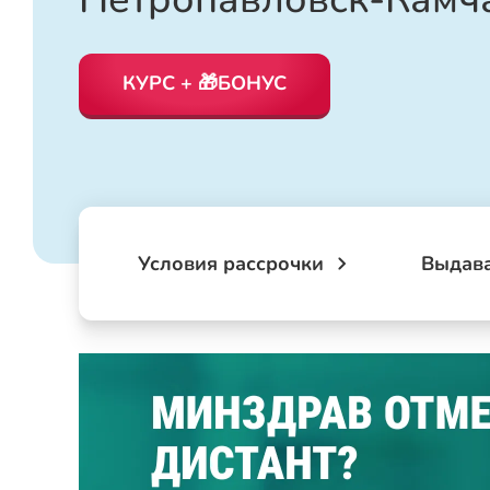
КУРС + 🎁БОНУС
Условия рассрочки
Выдав