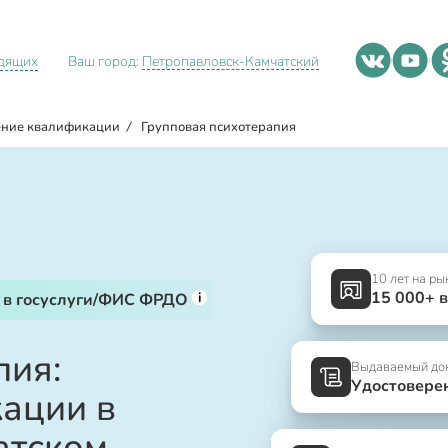
идящих
Ваш город:
Петропавловск-Камчатский
ние квалификации
/
Групповая психотерапия
10 лет на ры
15 000+ 
i
 в госуслуги/ФИС ФРДО
пия:
Выдаваемый до
Удостовере
ации в
атском