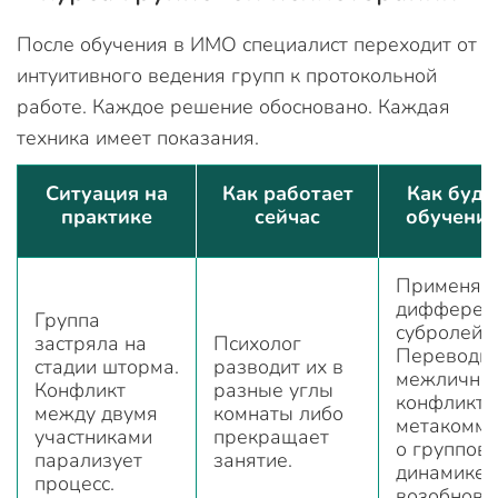
После обучения в ИМО специалист переходит от
интуитивного ведения групп к протокольной
работе. Каждое решение обосновано. Каждая
техника имеет показания.
Ситуация на
Как работает
Как буде
практике
сейчас
обучени
Применяет
дифферен
Группа
субролей.
застряла на
Психолог
Переводи
стадии шторма.
разводит их в
межлично
Конфликт
разные углы
конфликт 
между двумя
комнаты либо
метакомм
участниками
прекращает
о группов
парализует
занятие.
динамике.
процесс.
возобновл