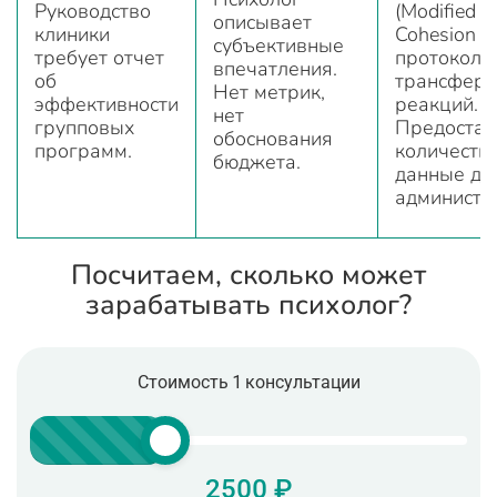
Руководство
(Modified 
описывает
клиники
Cohesion Sc
субъективные
требует отчет
протоколы
впечатления.
об
трансфер
Нет метрик,
эффективности
реакций.
нет
групповых
Предостав
обоснования
программ.
количеств
бюджета.
данные дл
администр
Посчитаем, сколько может
зарабатывать психолог?
Стоимость 1 консультации
2500 ₽