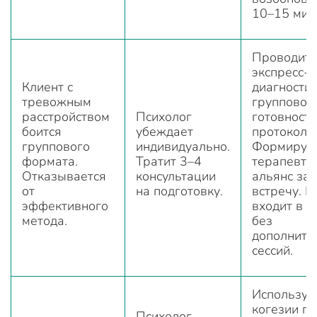
10–15 мин
Проводит
экспресс-
Клиент с
диагности
тревожным
групповой
расстройством
Психолог
готовности
боится
убеждает
протоколу.
группового
индивидуально.
Формируе
формата.
Тратит 3–4
терапевти
Отказывается
консультации
альянс за 
от
на подготовку.
встречу. К
эффективного
входит в г
метода.
без
дополните
сессий.
Используе
когезии г
Психолог