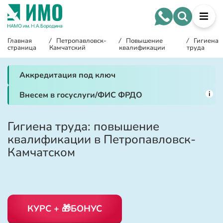
Главная
/
Петропавловск-
/
Повышение
/
Гигиена
страница
Камчатский
квалификации
труда
Аккредитация под ключ
i
Внесем в госуслуги/ФИС ФРДО
Гигиена труда: повышение
квалификации в Петропавловск-
Камчатском
КУРС + 🎁БОНУС