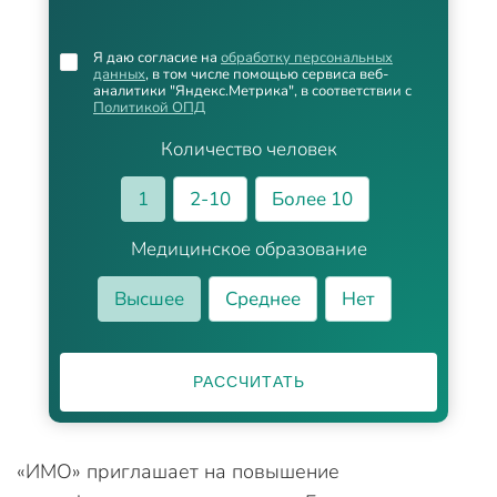
Я даю согласие на
обработку персональных
данных
, в том числе помощью сервиса веб-
аналитики "Яндекс.Метрика", в соответствии с
Политикой ОПД
Количество человек
1
2-10
Более 10
Медицинское образование
Высшее
Среднее
Нет
РАССЧИТАТЬ
«ИМО» приглашает на повышение