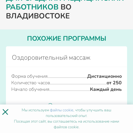
РАБОТНИКОВ
ВО
ВЛАДИВОСТОКЕ
ПОХОЖИЕ ПРОГРАММЫ
Оздоровительный массаж
Форма обучения
Дистанционно
Количество часов
от 250
Начало обучения
Каждый день
Записаться
×
Мы используем
файлы cookie
, чтобы улучшить ваш
пользовательский опыт.
Посещая этот сайт, вы соглашаетесь на использование нами
файлов cookie.