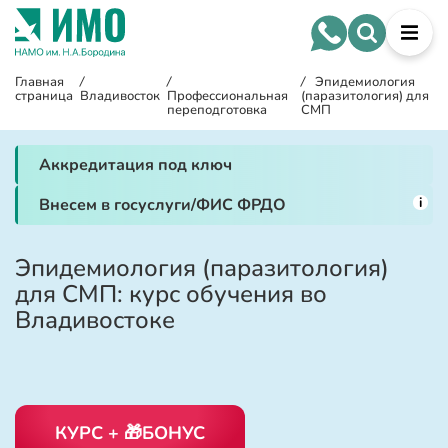
Главная
/
/
/
Эпидемиология
страница
Владивосток
Профессиональная
(паразитология) для
переподготовка
СМП
Аккредитация под ключ
i
Внесем в госуслуги/ФИС ФРДО
Эпидемиология (паразитология)
для СМП: курс обучения во
Владивостоке
КУРС + 🎁БОНУС