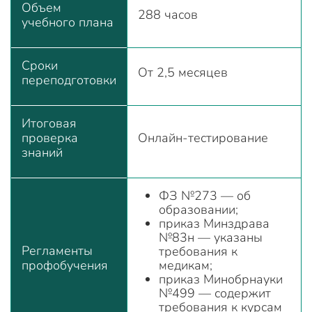
Объем
288 часов
учебного плана
Сроки
От 2,5 месяцев
переподготовки
Итоговая
проверка
Онлайн-тестирование
знаний
ФЗ №273 — об
образовании;
приказ Минздрава
№83н — указаны
Регламенты
требования к
профобучения
медикам;
приказ Минобрнауки
№499 — содержит
требования к курсам