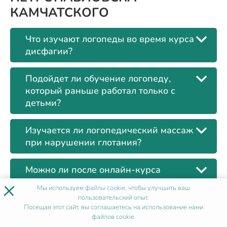
КАМЧАТСКОГО
Что изучают логопеды во время курса
дисфагии?
Подойдет ли обучение логопеду,
который раньше работал только с
детьми?
Изучается ли логопедический массаж
при нарушении глотания?
Можно ли после онлайн-курса
дисфагии работать с пожилыми
×
Мы используем
файлы cookie
, чтобы улучшить ваш
пациентами?
пользовательский опыт.
Посещая этот сайт, вы соглашаетесь на использование нами
файлов cookie.
Вносится ли удостоверение о