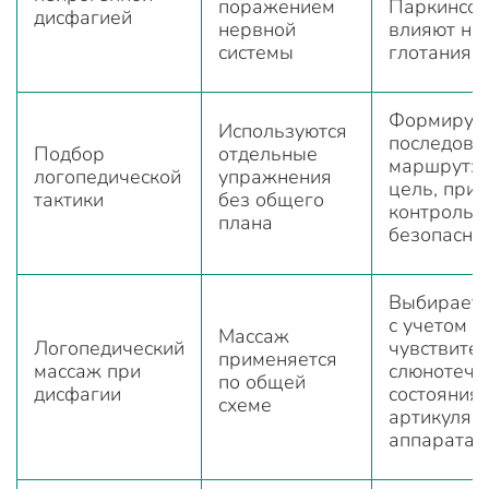
поражением
Паркинсон
дисфагией
нервной
влияют на
системы
глотания
Формируе
Используются
последова
Подбор
отдельные
маршрут: 
логопедической
упражнения
цель, при
тактики
без общего
контроль
плана
безопасно
Выбирает
с учетом т
Массаж
Логопедический
чувствител
применяется
массаж при
слюнотече
по общей
дисфагии
состояния
схеме
артикуляц
аппарата