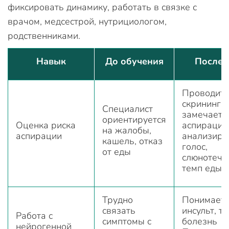
фиксировать динамику, работать в связке с
врачом, медсестрой, нутрициологом,
родственниками.
Навык
До обучения
После 
Проводит
скрининг,
Специалист
замечает 
ориентируется
Оценка риска
аспирацию
на жалобы,
аспирации
анализиру
кашель, отказ
голос,
от еды
слюнотече
темп еды
Трудно
Понимает,
связать
инсульт, т
Работа с
симптомы с
болезнь
нейрогенной