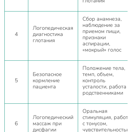
глотания
Сбор анамнеза,
наблюдение за
Логопедическая
приемом пищи,
4
диагностика
признаки
глотания
аспирации,
«мокрый» голос
Положение тела,
Безопасное
темп, объем,
5
кормление
контроль
пациента
усталости, работа с
родственниками
Оральная
Логопедический
стимуляция, работа
6
массаж при
с тонусом,
дисфагии
чувствительностью,