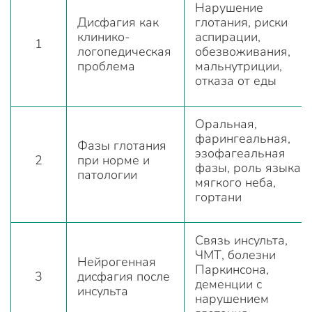
Нарушение
Дисфагия как
глотания, риски
клинико-
аспирации,
1
логопедическая
обезвоживания,
проблема
мальнутриции,
отказа от еды
Оральная,
фарингеальная,
Фазы глотания
эзофагеальная
2
при норме и
фазы, роль языка,
патологии
мягкого неба,
гортани
Связь инсульта,
ЧМТ, болезни
Нейрогенная
Паркинсона,
3
дисфагия после
деменции с
инсульта
нарушением