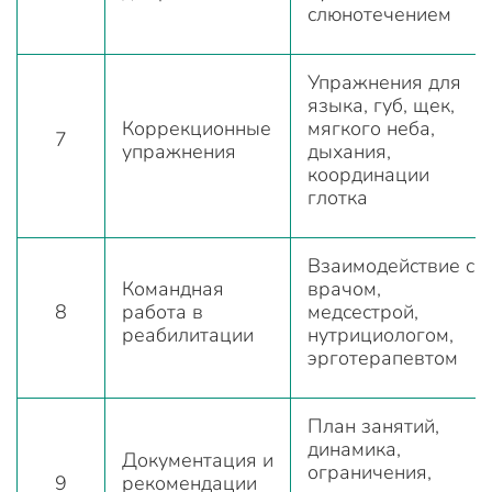
слюнотечением
Упражнения для
языка, губ, щек,
Коррекционные
мягкого неба,
7
упражнения
дыхания,
координации
глотка
Взаимодействие с
Командная
врачом,
8
работа в
медсестрой,
реабилитации
нутрициологом,
эрготерапевтом
План занятий,
динамика,
Документация и
ограничения,
9
рекомендации