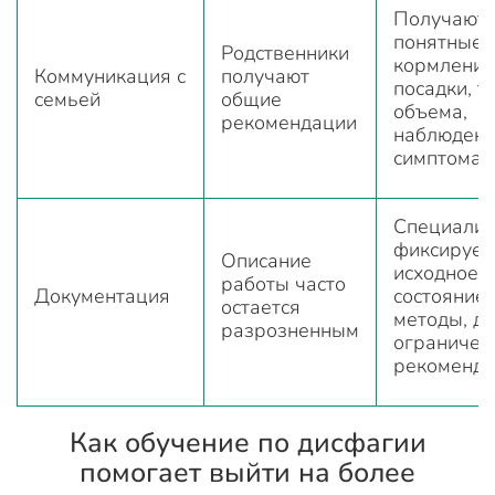
Получают
понятные 
Родственники
кормления
Коммуникация с
получают
посадки, т
семьей
общие
объема,
рекомендации
наблюдени
симптомам
Специалис
фиксирует
Описание
исходное
работы часто
Документация
состояние,
остается
методы, ди
разрозненным
ограничен
рекоменд
Как обучение по дисфагии
помогает выйти на более