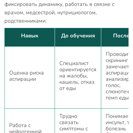
фиксировать динамику, работать в связке с
врачом, медсестрой, нутрициологом,
родственниками.
Навык
До обучения
После 
Проводит
скрининг,
Специалист
замечает 
ориентируется
Оценка риска
аспирацию
на жалобы,
аспирации
анализиру
кашель, отказ
голос,
от еды
слюнотече
темп еды
Трудно
Понимает,
связать
инсульт, т
Работа с
симптомы с
болезнь
нейрогенной