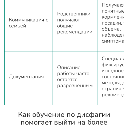
Получают
понятные 
Родственники
кормления
Коммуникация с
получают
посадки, т
семьей
общие
объема,
рекомендации
наблюдени
симптомам
Специалис
фиксирует
Описание
исходное
работы часто
Документация
состояние,
остается
методы, ди
разрозненным
ограничен
рекоменд
Как обучение по дисфагии
помогает выйти на более