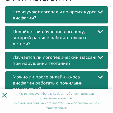
Что изучают логопеды во время курса
дисфагии?
Подойдет ли обучение логопеду,
который раньше работал только с
детьми?
Изучается ли логопедический массаж
при нарушении глотания?
Можно ли после онлайн-курса
дисфагии работать с пожилыми
пациентами?
×
Мы используем
файлы cookie
, чтобы улучшить ваш
пользовательский опыт.
Вносится ли удостоверение о
Посещая этот сайт, вы соглашаетесь на использование нами
повышении квалификации в ФИС
файлов cookie.