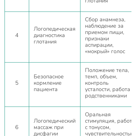
глотания
Сбор анамнеза,
наблюдение за
Логопедическая
приемом пищи,
4
диагностика
признаки
глотания
аспирации,
«мокрый» голос
Положение тела,
Безопасное
темп, объем,
5
кормление
контроль
пациента
усталости, работа с
родственниками
Оральная
Логопедический
стимуляция, работа
6
массаж при
с тонусом,
дисфагии
чувствительностью,