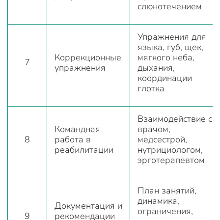
слюнотечением
Упражнения для
языка, губ, щек,
Коррекционные
мягкого неба,
7
упражнения
дыхания,
координации
глотка
Взаимодействие с
Командная
врачом,
8
работа в
медсестрой,
реабилитации
нутрициологом,
эрготерапевтом
План занятий,
динамика,
Документация и
ограничения,
9
рекомендации