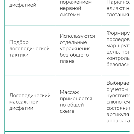
поражением
Паркинсон
дисфагией
нервной
влияют на
системы
глотания
Формируе
Используются
последова
Подбор
отдельные
маршрут: 
логопедической
упражнения
цель, при
тактики
без общего
контроль
плана
безопасно
Выбирает
с учетом т
Массаж
Логопедический
чувствител
применяется
массаж при
слюнотече
по общей
дисфагии
состояния
схеме
артикуляц
аппарата