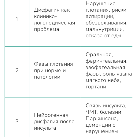
Нарушение
Дисфагия как
глотания, риски
клинико-
аспирации,
1
логопедическая
обезвоживания,
проблема
мальнутриции,
отказа от еды
Оральная,
фарингеальная,
Фазы глотания
эзофагеальная
2
при норме и
фазы, роль языка,
патологии
мягкого неба,
гортани
Связь инсульта,
ЧМТ, болезни
Нейрогенная
Паркинсона,
3
дисфагия после
деменции с
инсульта
нарушением