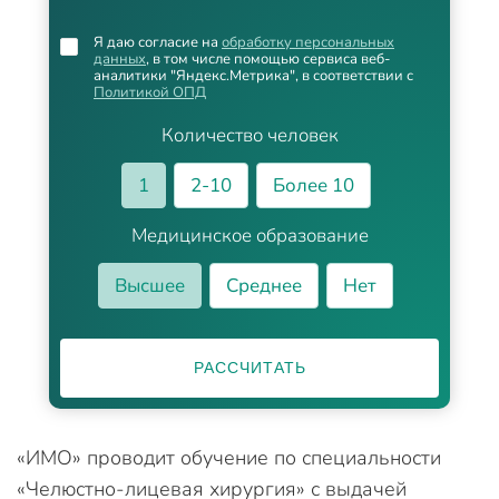
Я даю согласие на
обработку персональных
данных
, в том числе помощью сервиса веб-
аналитики "Яндекс.Метрика", в соответствии с
Политикой ОПД
Количество человек
1
2-10
Более 10
Медицинское образование
Высшее
Среднее
Нет
РАССЧИТАТЬ
«ИМО» проводит обучение по специальности
«Челюстно-лицевая хирургия» с выдачей