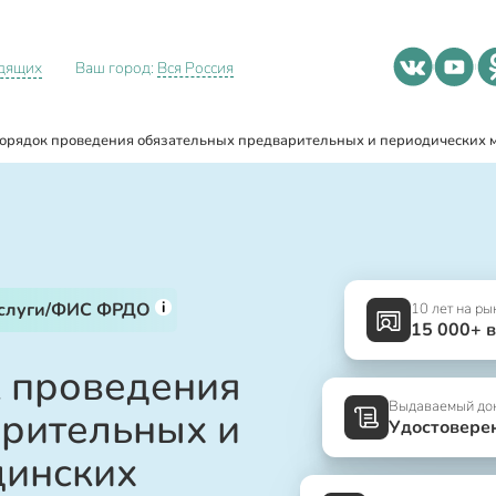
идящих
Ваш город:
Вся Россия
орядок проведения обязательных предварительных и периодических 
i
услуги/ФИС ФРДО
10 лет на ры
15 000+ 
к проведения
Выдаваемый до
рительных и
Удостовере
цинских