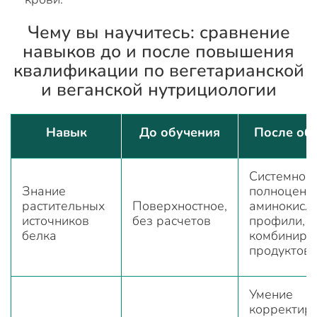
Чему вы научитесь: сравнение
навыков до и после повышения
квалификации по вегетарианской
и веганской нутрициологии
Навык
До обучения
После об
Системное:
Знание
полноценн
растительных
Поверхностное,
аминокисл
источников
без расчетов
профили,
белка
комбиниро
продуктов
Умение
корректир