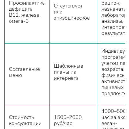
Профилактика
рацион,
Отсутствует
дефицита
назначать
или
B12, железа,
лаборатор
эпизодическое
омега-3
анализы,
интерпрет
результаты
Индивидуа
программы
учетом пат
Шаблонные
Составление
возраста,
планы из
меню
физическо
интернета
активности
пищевых
предпочте
4000–5000
Стоимость
1500–2000
час за экс
консультации
руб/час
веган-