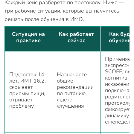
Каждый кейс разберете по протоколу. Ниже —
три рабочие ситуации, которые вы научитесь
решать после обучения в ИМО.
Ситуация на
Как работает
Как буде
практике
сейчас
обучения
Применяет
экспресс-с
SCOFF, вы
Подросток 14
Назначаете
когнитивн
лет, ИМТ 16,2,
общие
искажения,
скрывает
рекомендации
подключае
приемы пищи,
по питанию,
родителей 
отрицает
ждете
протоколу 
проблему
улучшения
фиксирует
динамику в
еженедель