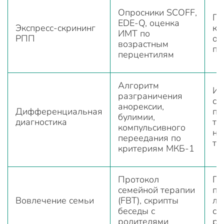
Опросники SCOFF,
Пе
EDE-Q, оценка
Экспресс-скрининг
ко
ИМТ по
РПП
от
возрастным
пр
перцентилям
Алгоритм
Ис
разграничения
со
анорексии,
Дифференциальная
па
булимии,
диагностика
то
компульсивного
на
переедания по
те
критериям МКБ-1
Протокол
По
семейной терапии
пр
Вовлечение семьи
(FBT), скрипты
ле
беседы с
сн
родителями
ре