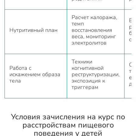
Расчет калоража,
Бе
темп
ре
Нутритивный план
восстановления
бе
веса, мониторинг
си
электролитов
Техники
Сн
Работа с
когнитивной
тр
искажением образа
реструктуризации,
ед
тела
экспозиция к
ди
триггерам
Условия зачисления на курс по
расстройствам пищевого
поведения у детей