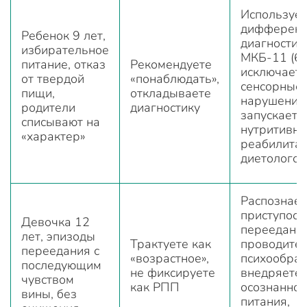
Используе
дифференц
Ребенок 9 лет,
диагностик
избирательное
МКБ-11 (6B
питание, отказ
Рекомендуете
исключает
от твердой
«понаблюдать»,
сенсорные
пищи,
откладываете
нарушения
родители
диагностику
запускаете
списывают на
нутритивн
«характер»
реабилита
диетолого
Распознает
приступоо
Девочка 12
переедание
лет, эпизоды
Трактуете как
проводите
переедания с
«возрастное»,
психообраз
последующим
не фиксируете
внедряете 
чувством
как РПП
осознанног
вины, без
питания,