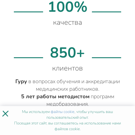
100%
качества
850+
клиентов
Гуру
в вопросах обучения и аккредитации
медицинских работников.
5 лет работы методистом
программ
медобразования.
×
Проконсультирует
, подготовит документы,
Мы используем
файлы cookie
, чтобы улучшить ваш
пользовательский опыт.
составит подходящий учебный план
Посещая этот сайт, вы соглашаетесь на использование нами
файлов cookie.