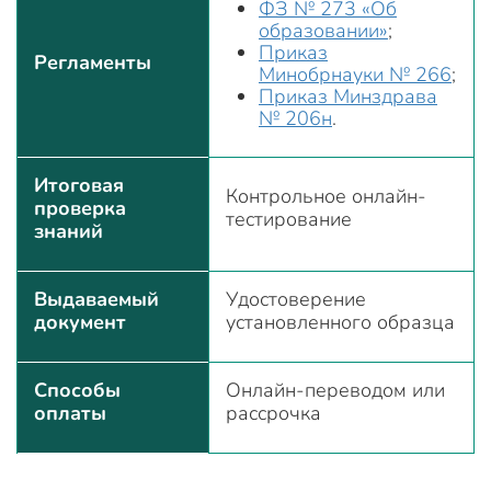
ФЗ № 273 «Об
образовании»
;
Приказ
Регламенты
Минобрнауки № 266
;
Приказ Минздрава
№ 206н
.
Итоговая
Контрольное онлайн-
проверка
тестирование
знаний
Выдаваемый
Удостоверение
документ
установленного образца
Способы
Онлайн-переводом или
оплаты
рассрочка