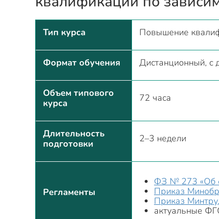
квалификации по зависи
Тип курса
Повышение квали
Формат обучения
Дистанционный, с 
Объем типового
72 часа
курса
Длительность
2–3 недели
подготовки
ФЗ № 273 «Об 
Приказ Минобр
Регламенты
Приказ Минтру
актуальные ФГ