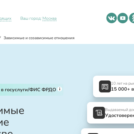
идящих
Ваш город:
Москва
/
Зависимые и созависимые отношения
10 лет на ры
15 000+ 
i
 в госуслуги/ФИС ФРДО
симые
Выдаваемый до
Удостовере
ие
кве