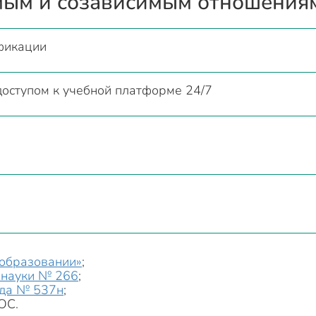
мым и созависимым отношения
фикации
доступом к учебной платформе 24/7
образовании»
;
науки № 266
;
да № 537н
;
ОС.