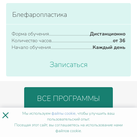
Блефаропластика
Форма обучения
Дистанционно
Количество часов
от 36
Начало обучения
Каждый день
Записаться
ВСЕ ПРОГРАММЫ
×
Мы используем
файлы cookie
, чтобы улучшить ваш
пользовательский опыт.
БЛАГОДАРЯ КУРСУ
ВЫ
Посещая этот сайт, вы соглашаетесь на использование нами
файлов cookie.
ДОСТИГНИТЕ РЕЗУЛЬТАТА