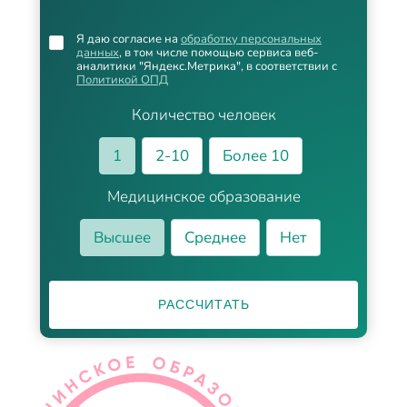
Я даю согласие на
обработку персональных
данных
, в том числе помощью сервиса веб-
аналитики "Яндекс.Метрика", в соответствии с
Политикой ОПД
Количество человек
1
2-10
Более 10
Медицинское образование
Высшее
Среднее
Нет
РАССЧИТАТЬ