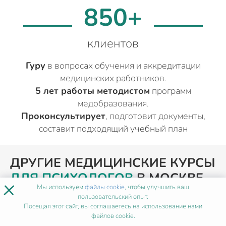
850+
клиентов
Гуру
в вопросах обучения и аккредитации
медицинских работников.
5 лет работы методистом
программ
медобразования.
Проконсультирует
, подготовит документы,
составит подходящий учебный план
ДРУГИЕ МЕДИЦИНСКИЕ КУРСЫ
ДЛЯ ПСИХОЛОГОВ
В МОСКВЕ
×
Мы используем
файлы cookie
, чтобы улучшить ваш
пользовательский опыт.
Посещая этот сайт, вы соглашаетесь на использование нами
ПОХОЖИЕ ПРОГРАММЫ
файлов cookie.