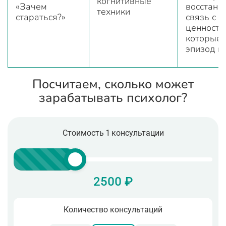
когнитивные
«Зачем
восстана
техники
стараться?»
связь с
ценностя
которые 
эпизод п
Посчитаем, сколько может
зарабатывать психолог?
Стоимость 1 консультации
2500 ₽
Количество консультаций