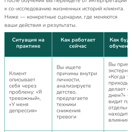
После обучения вы перейдете от интерпретаций
к со-исследованию жизненных историй клиента.
Ниже — конкретные сценарии, где меняются
ваши действия и результаты.
Ситуация на
Как работает
Как буд
практике
сейчас
обучени
Вы прим
Вы ищете
экстерна
Клиент
причины внутри
«Когда т
описывает
личности,
приходит,
себя через
анализируете
делает с
проблему: «Я
детство,
днем?» —
тревожный»,
предлагаете
видит пр
«У меня
техники
отдельно
депрессия»
снижения
находит 
тревоги
влияния