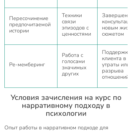
Техники
Завершение
Пересочинение
связи
консультаци
предпочитаемой
эпизодов с
новым жиз
истории
ценностями
сюжетом
Поддержка
Работа с
клиента в с
голосами
Ре-мемберинг
утраты или
значимых
разрыва
других
отношений
Условия зачисления на курс по
нарративному подходу в
психологии
Опыт работы в нарративном подходе для