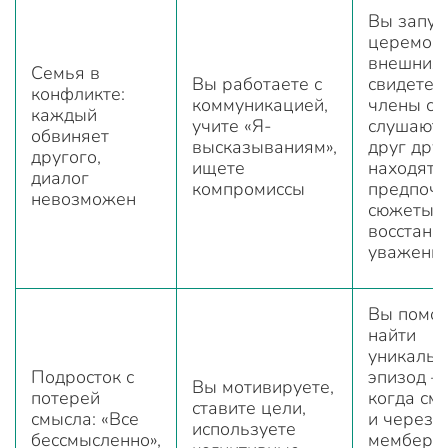
Вы запус
церемон
внешних
Семья в
Вы работаете с
свидетел
конфликте:
коммуникацией,
члены се
каждый
учите «Я-
слушают 
обвиняет
высказываниям»,
друг друг
другого,
ищете
находят
диалог
компромиссы
предпоч
невозможен
сюжеты,
восстана
уважени
Вы помог
найти
уникаль
Подросток с
эпизод —
Вы мотивируете,
потерей
когда см
ставите цели,
смысла: «Все
и через 
используете
бессмысленно»,
мембери