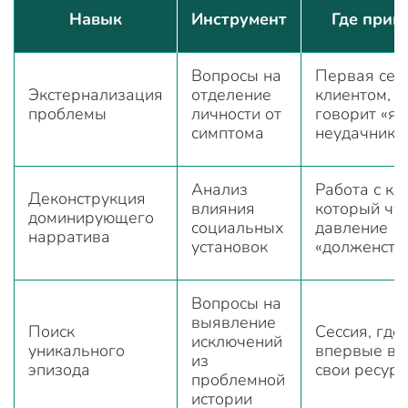
Навык
Инструмент
Где прим
Вопросы на
Первая сесс
Экстернализация
отделение
клиентом, 
проблемы
личности от
говорит «я
симптома
неудачник»
Анализ
Работа с кл
Деконструкция
влияния
который чу
доминирующего
социальных
давление
нарратива
установок
«долженств
Вопросы на
выявление
Поиск
Сессия, где
исключений
уникального
впервые ви
из
эпизода
свои ресур
проблемной
истории