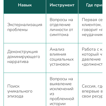
Навык
Инструмент
Где прим
Вопросы на
Первая сесс
Экстернализация
отделение
клиентом, 
проблемы
личности от
говорит «я
симптома
неудачник»
Анализ
Работа с кл
Деконструкция
влияния
который чу
доминирующего
социальных
давление
нарратива
установок
«долженств
Вопросы на
выявление
Поиск
Сессия, где
исключений
уникального
впервые ви
из
эпизода
свои ресур
проблемной
истории