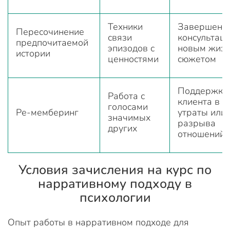
Техники
Завершение
Пересочинение
связи
консультаци
предпочитаемой
эпизодов с
новым жиз
истории
ценностями
сюжетом
Поддержка
Работа с
клиента в с
голосами
Ре-мемберинг
утраты или
значимых
разрыва
других
отношений
Условия зачисления на курс по
нарративному подходу в
психологии
Опыт работы в нарративном подходе для