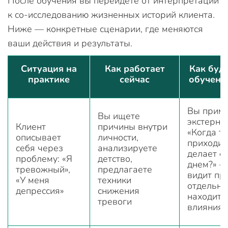
После обучения вы перейдете от интерпретаций
к со-исследованию жизненных историй клиента.
Ниже — конкретные сценарии, где меняются
ваши действия и результаты.
Ситуация на
Как работает
Как буд
практике
сейчас
обучени
Вы прим
Вы ищете
экстерна
Клиент
причины внутри
«Когда т
описывает
личности,
приходит,
себя через
анализируете
делает с
проблему: «Я
детство,
днем?» —
тревожный»,
предлагаете
видит пр
«У меня
техники
отдельно
депрессия»
снижения
находит 
тревоги
влияния