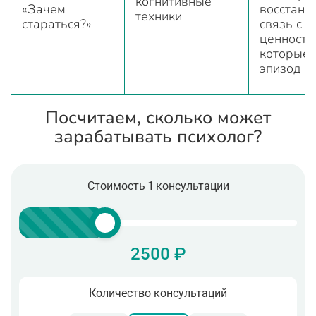
когнитивные
«Зачем
восстана
техники
стараться?»
связь с
ценностя
которые 
эпизод п
Посчитаем, сколько может
зарабатывать психолог?
Стоимость 1 консультации
2500 ₽
Количество консультаций