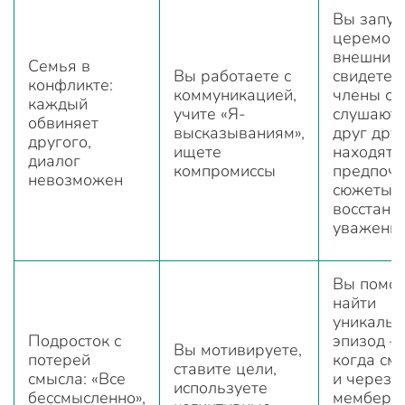
Вы запус
церемон
внешних
Семья в
Вы работаете с
свидетел
конфликте:
коммуникацией,
члены се
каждый
учите «Я-
слушают 
обвиняет
высказываниям»,
друг друг
другого,
ищете
находят
диалог
компромиссы
предпоч
невозможен
сюжеты,
восстана
уважени
Вы помог
найти
уникаль
Подросток с
эпизод —
Вы мотивируете,
потерей
когда см
ставите цели,
смысла: «Все
и через 
используете
бессмысленно»,
мембери