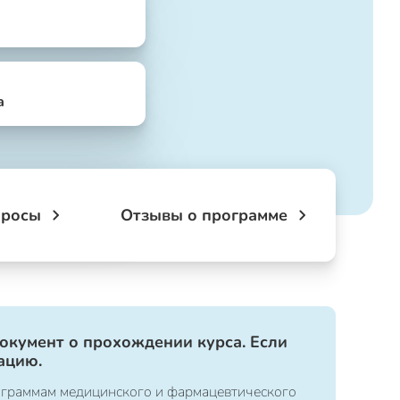
а
просы
Отзывы о программе
документ о прохождении курса. Если
ацию.
ограммам медицинского и фармацевтического