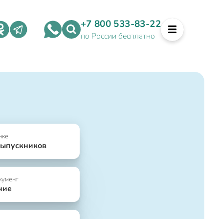
+7 800 533-83-22
по России бесплатно
нке
выпускников
кумент
ние