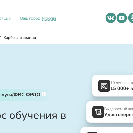
идящих
Ваш город:
Москва
/
Карбокситерапия
10 лет на ры
15 000+ 
i
услуги/ФИС ФРДО
Выдаваемый до
с обучения в
Удостовере