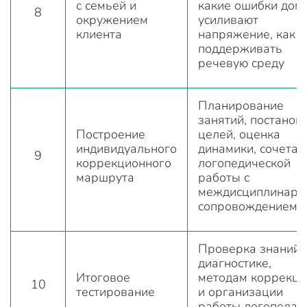
с семьей и
какие ошибки дом
8
окружением
усиливают
клиента
напряжение, как
поддерживать
речевую среду
Планирование
занятий, постанов
Построение
целей, оценка
индивидуального
динамики, сочетан
9
коррекционного
логопедической
маршрута
работы с
междисциплинар
сопровождением
Проверка знаний 
диагностике,
Итоговое
методам коррекци
10
тестирование
и организации
работы логопеда с