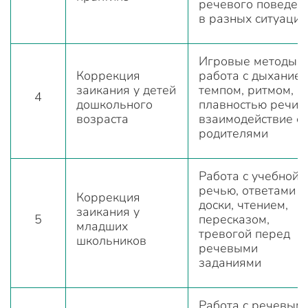
речевого поведен
в разных ситуация
Игровые методы,
Коррекция
работа с дыханием
заикания у детей
темпом, ритмом,
4
дошкольного
плавностью речи,
возраста
взаимодействие с
родителями
Работа с учебной
речью, ответами у
Коррекция
доски, чтением,
заикания у
5
пересказом,
младших
тревогой перед
школьников
речевыми
заданиями
Работа с речевым