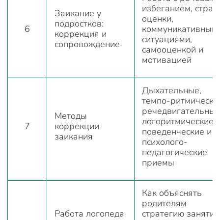
избеганием, страх
Заикание у
оценки,
подростков:
6
коммуникативным
коррекция и
ситуациями,
сопровождение
самооценкой и
мотивацией
Дыхательные,
темпо-ритмически
речедвигательные
Методы
логоритмические,
7
коррекции
поведенческие и
заикания
психолого-
педагогические
приемы
Как объяснять
родителям
Работа логопеда
стратегию занятий