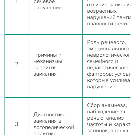
1
речевое
отличие заикания 
нарушение
возрастных
нарушений темпа 
плавности речи
Роль речевого,
эмоционального,
Причины и
неврологического,
механизмы
семейного и
2
развития
педагогического
заикания
факторов; условия
которые усиливаю
нарушение
Сбор анамнеза,
наблюдение за
Диагностика
речью, анализ
заикания в
3
частоты и характе
логопедической
запинок, оценка
практике