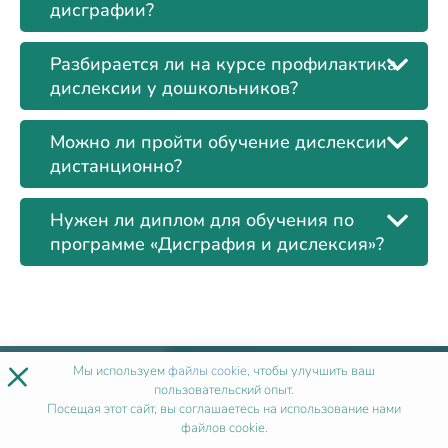
дисграфии?
Разбирается ли на курсе профилактика
дислексии у дошкольников?
Можно ли пройти обучение дислексии
дистанционно?
Нужен ли диплом для обучения по
программе «Дисграфия и дислексия»?
×
Мы используем
файлы cookie
, чтобы улучшить ваш
Лицензии
пользовательский опыт.
Посещая этот сайт, вы соглашаетесь на использование нами
+
файлов cookie.