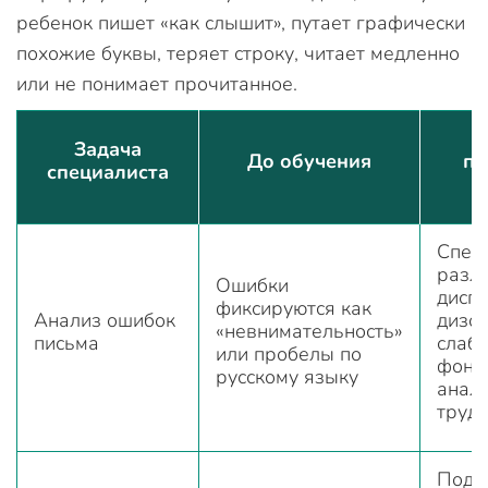
ребенок пишет «как слышит», путает графически
похожие буквы, теряет строку, читает медленно
или не понимает прочитанное.
Задача
До обучения
пр
специалиста
Спец
разл
Ошибки
дисг
фиксируются как
Анализ ошибок
дизо
«невнимательность»
письма
слаб
или пробелы по
фоне
русскому языку
анали
трудн
Подб