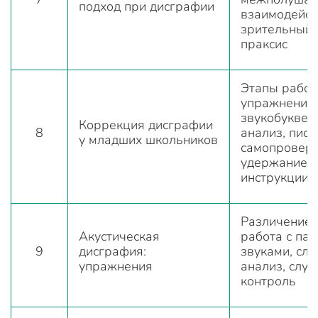
подход при дисграфии
взаимодейст
зрительный 
праксис
Этапы работ
упражнения
звукобуквен
Коррекция дисграфии
8
анализ, пись
у младших школьников
самопроверк
удержание
инструкции
Различение 
Акустическая
работа с па
9
дисграфия:
звуками, сло
упражнения
анализ, слух
контроль