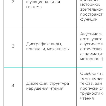
2
функциональная
моторики,
система
зрительно-
пространств
функций
Акустическая
артикулятор
Дисграфия: виды,
акустическая
3
признаки, механизмы
оптическая,
аграмматиче
моторная ф
Ошибки чтен
темп, поним
Дислексия: структура
текста, заме
4
нарушения чтения
пропуски сло
трудности сл
чтения