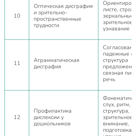
Ориентировк
Оптическая дисграфия
листе, строка
и зрительно-
10
зеркальные 
пространственные
зрительное
трудности
узнавание г
Согласовани
падежные ф
Аграмматическая
структура
11
дисграфия
предложени
связная пис
речь
Фонематиче
слух, ритм, 
Профилактика
структура,
12
дислексии у
зрительное
дошкольников
внимание,
подготовка к