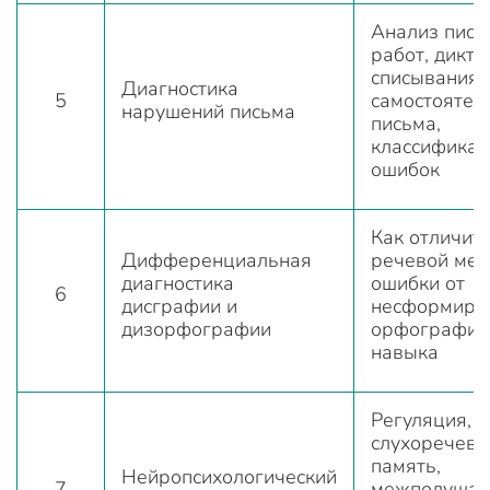
Анализ пис
работ, дикта
списывания,
Диагностика
5
самостоятел
нарушений письма
письма,
классифика
ошибок
Как отличит
Дифференциальная
речевой мех
диагностика
ошибки от
6
дисграфии и
несформиро
дизорфографии
орфографич
навыка
Регуляция,
слухоречева
память,
Нейропсихологический
7
межполушар