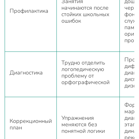
Занятия
дошк
начинаются после
чере
Профилактика
стойких школьных
фоне
ошибок
слух,
памят
орие
прос
Пров
Трудно отделить
дифф
логопедическую
Диагностика
диагн
проблему от
дисг
орфографической
дизо
Форм
марш
Упражнения
диагн
Коррекционный
меняются без
этапы
план
понятной логики
дина
реко