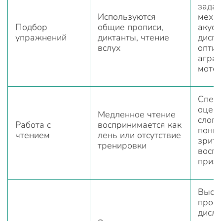
зада
Используются
меха
Подбор
общие прописи,
акуст
упражнений
диктанты, чтение
дисг
вслух
оптич
агра
мото
Спец
оцени
Медленное чтение
слого
Работа с
воспринимается как
пони
чтением
лень или отсутствие
зрит
тренировки
воспр
призн
Выст
проф
дисле