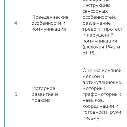
инструкцию,
сенсорных
Поведенческие
особенностей,
4
особенности и
различение
коммуникация
тревоги, протеста
и нарушений
коммуникации
(включая РАС и
ЗПР)
Оценка крупной,
мелкой и
артикуляционной
Моторное
моторики,
5
развитие и
графомоторных
праксис
навыков,
координации и
готовности руки к
письму