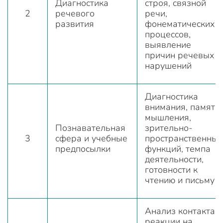
Диагностика
строя, связной
2
речевого
речи,
развития
фонематических
процессов,
выявление
причин речевых
нарушений
Диагностика
внимания, памяти,
мышления,
Познавательная
зрительно-
3
сфера и учебные
пространственных
предпосылки
функций, темпа
деятельности,
готовности к
чтению и письму
Анализ контакта,
реакции на