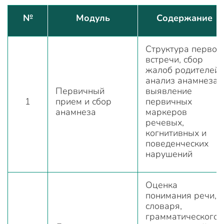
№
Модуль
Содержание
Структура первой
встречи, сбор
жалоб родителей,
анализ анамнеза,
Первичный
выявление
1
прием и сбор
первичных
анамнеза
маркеров
речевых,
когнитивных и
поведенческих
нарушений
Оценка
понимания речи,
словаря,
грамматического