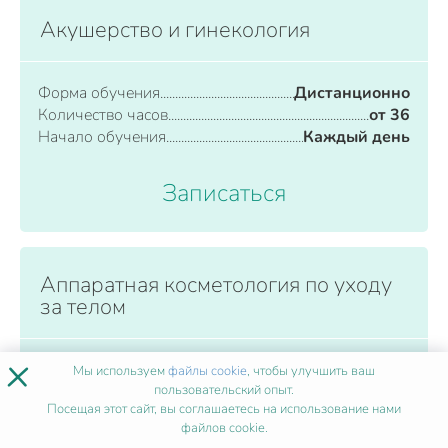
Акушерство и гинекология
Форма обучения
Дистанционно
Количество часов
от 36
Начало обучения
Каждый день
Записаться
Аппаратная косметология по уходу
за телом
×
Форма обучения
Дистанционно
Мы используем
файлы cookie
, чтобы улучшить ваш
Количество часов
пользовательский опыт.
от 36
Посещая этот сайт, вы соглашаетесь на использование нами
Начало обучения
Каждый день
файлов cookie.