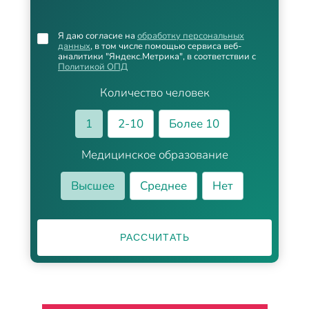
Я даю согласие на
обработку персональных
данных
, в том числе помощью сервиса веб-
аналитики "Яндекс.Метрика", в соответствии с
Политикой ОПД
Количество человек
1
2-10
Более 10
Медицинское образование
Высшее
Среднее
Нет
РАССЧИТАТЬ