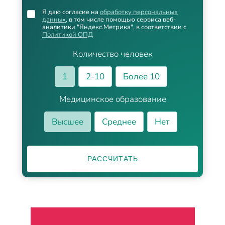
Я даю согласие на
обработку персональных
данных
, в том числе помощью сервиса веб-
аналитики "Яндекс.Метрика", в соответствии с
Политикой ОПД
Количество человек
1
2-10
Более 10
Медицинское образование
Высшее
Среднее
Нет
РАССЧИТАТЬ