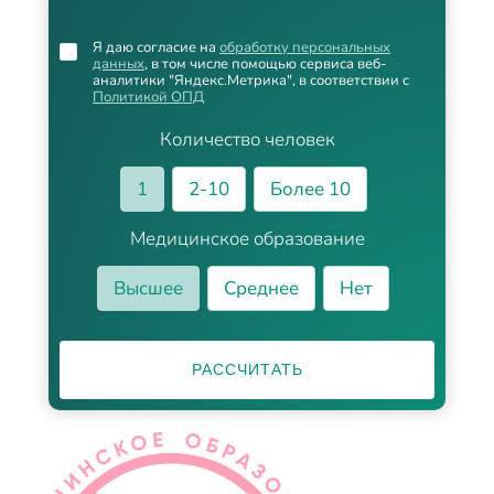
Я даю согласие на
обработку персональных
данных
, в том числе помощью сервиса веб-
аналитики "Яндекс.Метрика", в соответствии с
Политикой ОПД
Количество человек
1
2-10
Более 10
Медицинское образование
Высшее
Среднее
Нет
РАССЧИТАТЬ