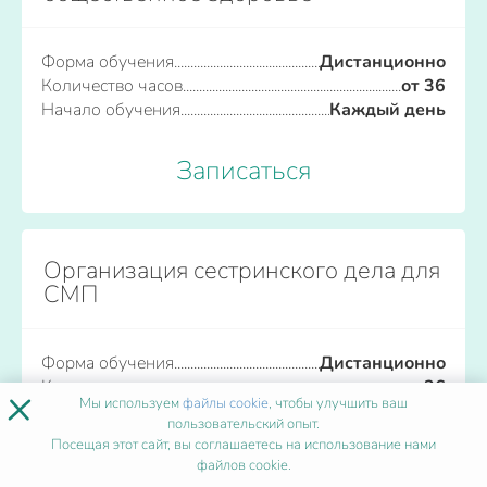
Форма обучения
Дистанционно
Количество часов
от 36
Начало обучения
Каждый день
Записаться
Организация сестринского дела для
СМП
Форма обучения
Дистанционно
Количество часов
от 36
×
Мы используем
файлы cookie
, чтобы улучшить ваш
Начало обучения
Каждый день
пользовательский опыт.
Посещая этот сайт, вы соглашаетесь на использование нами
Записаться
файлов cookie.