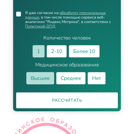
Я даю согласие на
обработку персональных
данных
, в том числе помощью сервиса веб-
аналитики "Яндекс.Метрика", в соответствии с
Политикой ОПД
Количество человек
1
2-10
Более 10
Медицинское образование
Высшее
Среднее
Нет
РАССЧИТАТЬ