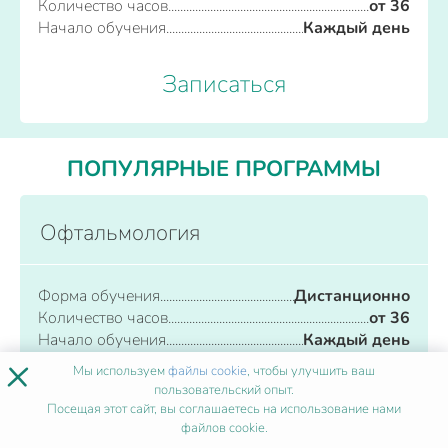
Количество часов
от 36
Начало обучения
Каждый день
Записаться
ПОПУЛЯРНЫЕ ПРОГРАММЫ
Офтальмология
Форма обучения
Дистанционно
Количество часов
от 36
Начало обучения
Каждый день
×
Мы используем
файлы cookie
, чтобы улучшить ваш
Записаться
пользовательский опыт.
Посещая этот сайт, вы соглашаетесь на использование нами
файлов cookie.