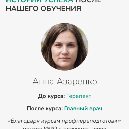
ИСТОРИИ УСПЕХА
ПОСЛЕ
НАШЕГО ОБУЧЕНИЯ
Анна Азаренко
До курса:
Терапевт
После курса:
Главный врач
«Благодаря курсам профпереподготовки
«
центра ИМО я получила новое
п