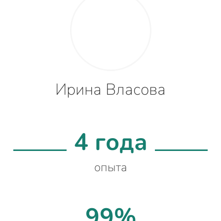
Ирина Власова
4 года
опыта
99%