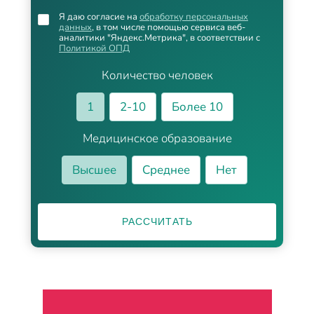
Я даю согласие на
обработку персональных
данных
, в том числе помощью сервиса веб-
аналитики "Яндекс.Метрика", в соответствии с
Политикой ОПД
Количество человек
1
2-10
Более 10
Медицинское образование
Высшее
Среднее
Нет
РАССЧИТАТЬ