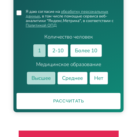
Я даю согласие на
обработку персональных
данных
, в том числе помощью сервиса веб-
аналитики "Яндекс.Метрика", в соответствии с
Политикой ОПД
Количество человек
1
2-10
Более 10
Медицинское образование
Высшее
Среднее
Нет
РАССЧИТАТЬ