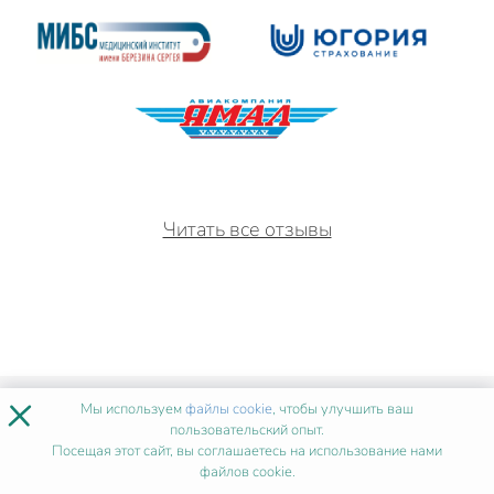
Читать все отзывы
×
ИСТОРИИ УСПЕХА
ПОСЛЕ
Мы используем
файлы cookie
, чтобы улучшить ваш
пользовательский опыт.
НАШЕГО ОБУЧЕНИЯ
Посещая этот сайт, вы соглашаетесь на использование нами
файлов cookie.