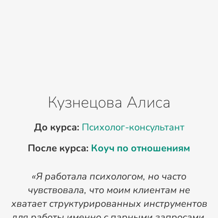
Кузнецова Алиса
До курса:
Психолог-консультант
После курса:
Коуч по отношениям
«Я работала психологом, но часто
«
чувствовала, что моим клиентам не
н
хватает структурированных инструментов
для работы именно с парными запросами.