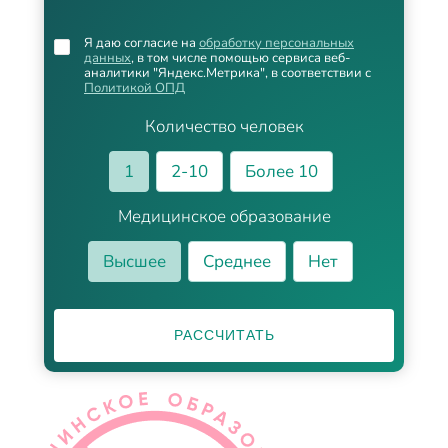
Я даю согласие на
обработку персональных
данных
, в том числе помощью сервиса веб-
аналитики "Яндекс.Метрика", в соответствии с
Политикой ОПД
Количество человек
1
2-10
Более 10
Медицинское образование
Высшее
Среднее
Нет
РАССЧИТАТЬ