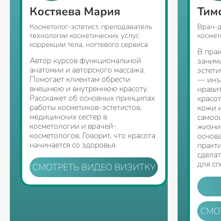
Костяева Мария
Тим
Косметолог-эстетист, преподаватель
Врач-д
технологии косметических услуг,
космет
коррекции тела, ногтевого сервиса
В пра
Автор курсов функциональной
занима
анатомии и авторского массажа.
эстети
Помогает клиентам обрести
— инъе
внешнюю и внутреннюю красоту.
нрави
Расскажет об основных принципах
красот
работы косметиков-эстетистов,
кожи 
медицинских сестер в
самооц
косметологии и врачей-
жизни
косметологов. Говорит, что красота
основа
начинается со здоровья.
практи
сдела
для сп
СМОТРЕТЬ ВИДЕО ВИЗИТКУ
СМО