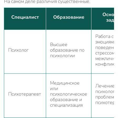
На самом деле различия существенные.
Основ
Специалист
Образование
зада
Работа с
эмоциями,
Высшее
поведение
Психолог
образование по
стрессом,
психологии
межлично
конфликт
Медицинское
Лечение
или
психологи
Психотерапевт
психологическое
проблем ч
образование и
психотер
специализация