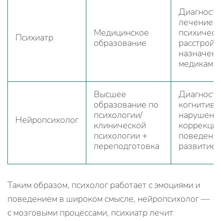
Диагности
лечение
Медицинское
психическ
Психиатр
образование
расстройст
назначен
медикаме
Высшее
Диагности
образование по
когнитивн
психологии/
нарушени
Нейропсихолог
клинической
коррекци
психологии +
поведения
переподготовка
развитие 
Таким образом, психолог работает с эмоциями и
поведением в широком смысле, нейропсихолог —
с мозговыми процессами, психиатр лечит