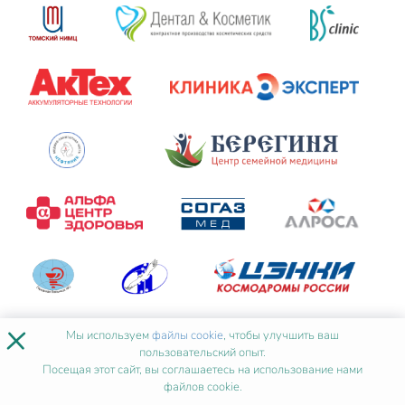
×
Мы используем
файлы cookie
, чтобы улучшить ваш
пользовательский опыт.
Посещая этот сайт, вы соглашаетесь на использование нами
файлов cookie.