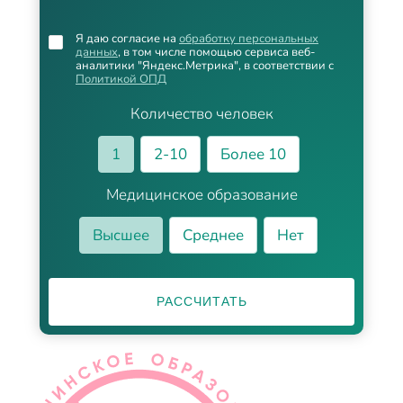
Я даю согласие на
обработку персональных
данных
, в том числе помощью сервиса веб-
аналитики "Яндекс.Метрика", в соответствии с
Политикой ОПД
Количество человек
1
2-10
Более 10
Медицинское образование
Высшее
Среднее
Нет
РАССЧИТАТЬ