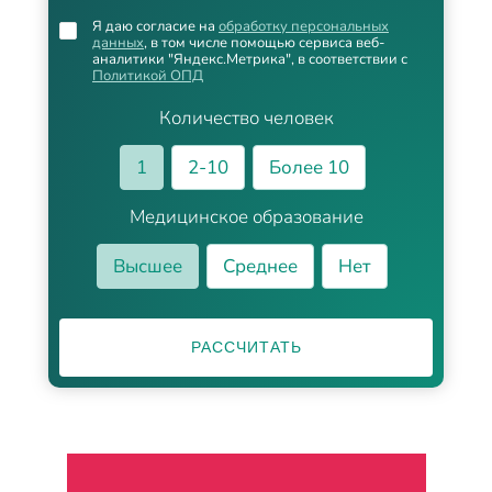
Я даю согласие на
обработку персональных
данных
, в том числе помощью сервиса веб-
аналитики "Яндекс.Метрика", в соответствии с
Политикой ОПД
Количество человек
1
2-10
Более 10
Медицинское образование
Высшее
Среднее
Нет
РАССЧИТАТЬ