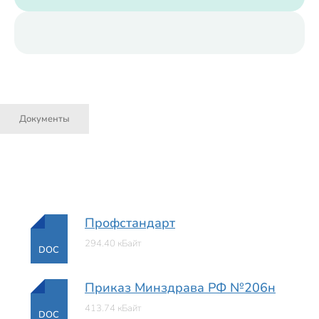
Документы
Профстандарт
294.40 кБайт
DOC
Приказ Минздрава РФ №206н
413.74 кБайт
DOC