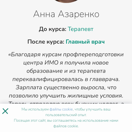
Анна Азаренко
До курса:
Терапевт
После курса:
Главный врач
«Благодаря курсам профпереподготовки
«
центра ИМО я получила новое
п
образование и из терапевта
переквалифицировалась в главврача.
Зарплата существенно выросла, что
позволило улучшить жилищные условия.
Теперь отправляю всех бывших коллег, а
×
Мы используем
файлы cookie
, чтобы улучшить ваш
ныне своих сотрудников на курсы в ИМО».
пользовательский опыт.
Посещая этот сайт, вы соглашаетесь на использование нами
1
/
4
файлов cookie.