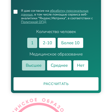
Я даю согласие на
обработку персональных
данных
, в том числе помощью сервиса веб-
аналитики "Яндекс.Метрика", в соответствии с
Политикой ОПД
Количество человек
1
2-10
Более 10
Медицинское образование
Высшее
Среднее
Нет
РАССЧИТАТЬ