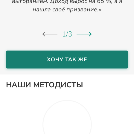
выгоранием. Доход вырос на 65 %, а я
нашла своё призвание.»
Д
1
/
3
ХОЧУ ТАК ЖЕ
НАШИ МЕТОДИСТЫ