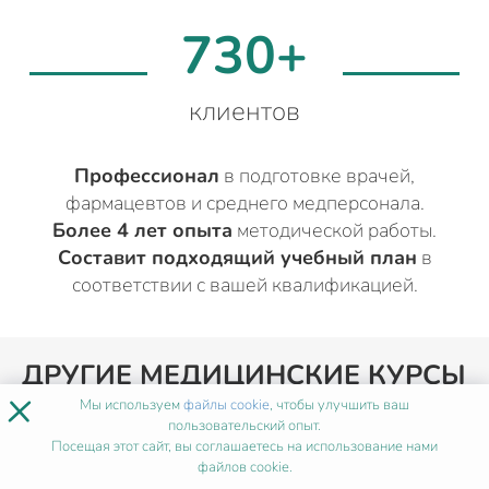
730+
клиентов
Профессионал
в подготовке врачей,
фармацевтов и среднего медперсонала.
Более 4 лет опыта
методической работы.
Составит подходящий учебный план
в
соответствии с вашей квалификацией.
ДРУГИЕ МЕДИЦИНСКИЕ КУРСЫ
×
ПП ЭМОЦИОНАЛЬНЫЙ
Мы используем
файлы cookie
, чтобы улучшить ваш
пользовательский опыт.
КОУЧИНГ
Посещая этот сайт, вы соглашаетесь на использование нами
файлов cookie.