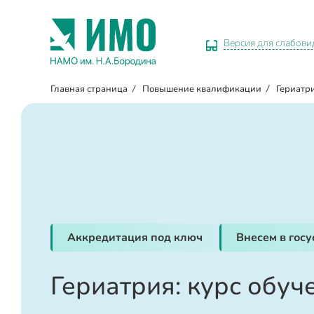
Версия для слабов
Главная страница
/
Повышение квалификации
/
Гериатр
Аккредитация под ключ
Внесем в гос
Гериатрия: курс обуч