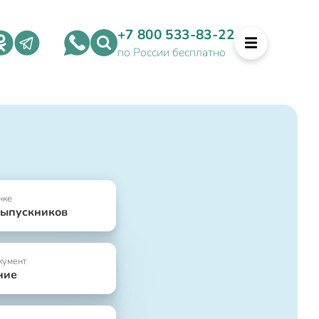
+7 800 533-83-22
по России бесплатно
нке
выпускников
кумент
ние