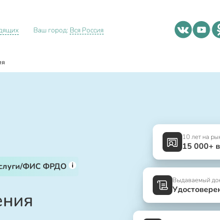
идящих
Ваш город:
Вся Россия
ия
10 лет на ры
15 000+ 
i
услуги/ФИС ФРДО
Выдаваемый до
Удостовере
ения