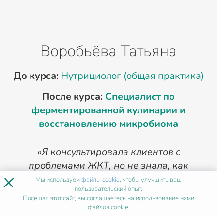
Воробьёва Татьяна
До курса:
Нутрициолог (общая практика)
После курса:
Специалист по
ферментированной кулинарии и
восстановлению микробиома
«Я консультировала клиентов с
проблемами ЖКТ, но не знала, как
×
работать с микробиомом через
Мы используем
файлы cookie
, чтобы улучшить ваш
пользовательский опыт.
ферментацию. Курс по
Посещая этот сайт, вы соглашаетесь на использование нами
ферментированной кулинарии дал мне
файлов cookie.