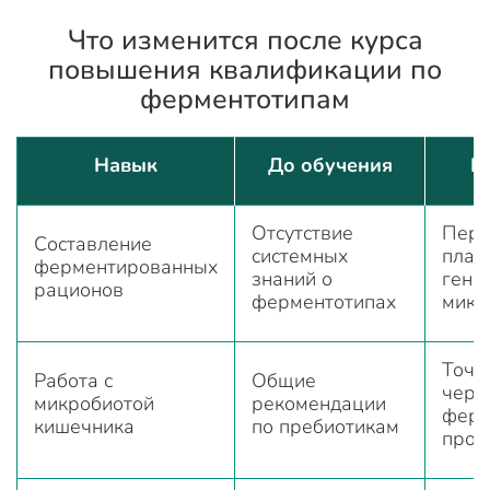
Что изменится после курса
повышения квалификации по
ферментотипам
Навык
До обучения
П
Отсутствие
Перс
Составление
системных
план
ферментированных
знаний о
гено
рационов
ферментотипах
микр
Точе
Работа с
Общие
чере
микробиотой
рекомендации
ферм
кишечника
по пребиотикам
прод