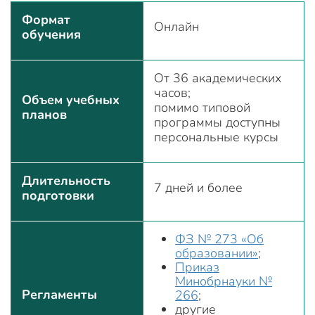
Формат
Онлайн
обучения
От 36 академических
часов;
Объем учебных
помимо типовой
планов
программы доступны
персональные курсы
Длительность
7 дней и более
подготовки
ФЗ № 273 «Об
образовании»
;
Приказ
Минобрнауки №
Регламенты
266
;
другие