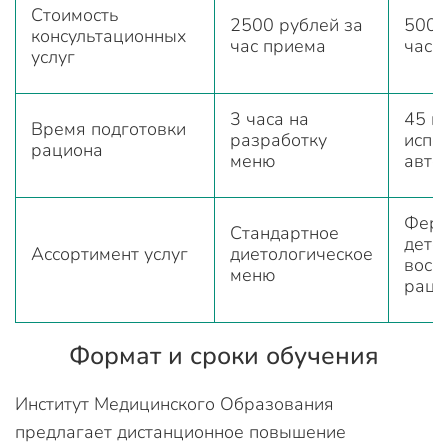
Стоимость
2500 рублей за
5000
консультационных
час приема
час 
услуг
3 часа на
45 м
Время подготовки
разработку
испо
рациона
меню
авто
Ферм
Стандартное
дето
Ассортимент услуг
диетологическое
восс
меню
раци
Формат и сроки обучения
Институт Медицинского Образования
предлагает дистанционное повышение