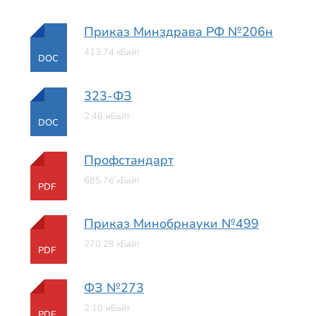
Приказ Минздрава РФ №206н
413.74 кБайт
DOC
323-ФЗ
2.46 мБайт
DOC
Профстандарт
685.76 кБайт
PDF
Приказ Минобрнауки №499
270.28 кБайт
PDF
ФЗ №273
2.10 мБайт
PDF