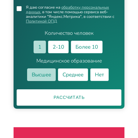
Я даю согласие на
обработку персональных
данных
, в том числе помощью сервиса веб-
аналитики "Яндекс.Метрика", в соответствии с
Политикой ОПД
Количество человек
1
2-10
Более 10
Медицинское образование
Высшее
Среднее
Нет
РАССЧИТАТЬ