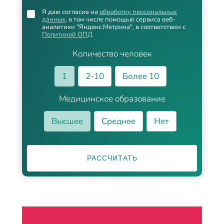
Я даю согласие на
обработку персональных
данных
, в том числе помощью сервиса веб-
аналитики "Яндекс.Метрика", в соответствии с
Политикой ОПД
Количество человек
1
2-10
Более 10
Медицинское образование
Высшее
Среднее
Нет
РАССЧИТАТЬ