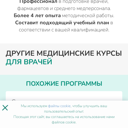
Профессионал
в подготовке врачей,
фармацевтов и среднего медперсонала.
Более 4 лет опыта
методической работы.
Составит подходящий учебный план
в
соответствии с вашей квалификацией.
ДРУГИЕ МЕДИЦИНСКИЕ КУРСЫ
ДЛЯ ВРАЧЕЙ
ПОХОЖИЕ ПРОГРАММЫ
Современные подходы к лечению
×
Мы используем
файлы cookie
, чтобы улучшить ваш
сахарного диабета
пользовательский опыт.
Посещая этот сайт, вы соглашаетесь на использование нами
файлов cookie.
Форма обучения
Дистанционно