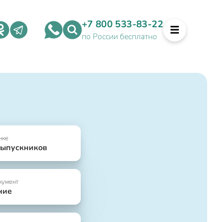
+7 800 533-83-22
по России бесплатно
нке
выпускников
кумент
ние