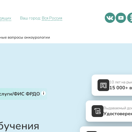
идящих
Ваш город:
Вся Россия
ные вопросы онкоурологии
10 лет на ры
15 000+ 
i
услуги/ФИС ФРДО
Выдаваемый до
Удостовере
обучения