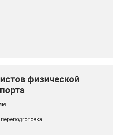
истов физической
спорта
мм
 переподготовка