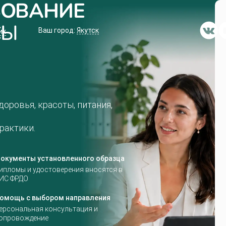
ЗОВАНИЕ
СЫ
Ваш город:
Якутск
их
оровья, красоты, питания,
рактики.
окументы установленного образца
ипломы и удостоверения вносятся в
ИС ФРДО
омощь с выбором направления
ерсональная консультация и
опровождение