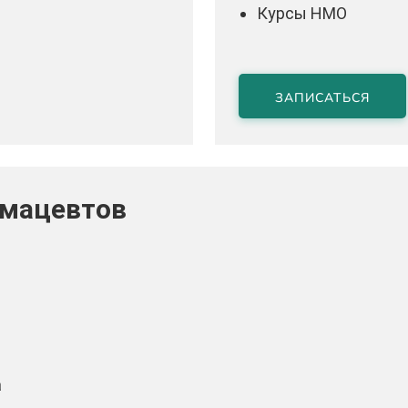
Курсы НМО
ЗАПИСАТЬСЯ
рмацевтов
а