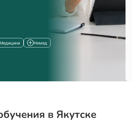
Медицина
Немед
обучения в Якутске