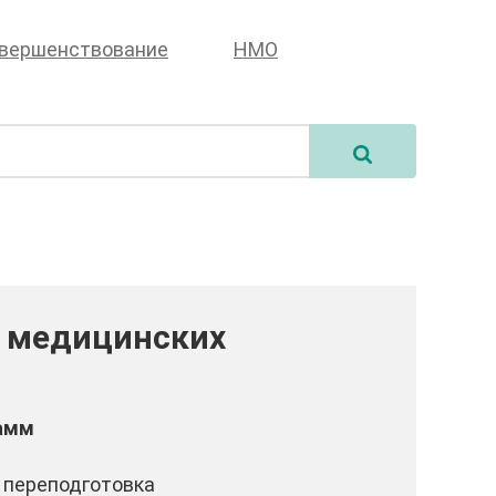
овершенствование
НМО
х медицинских
амм
 переподготовка