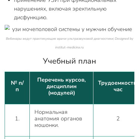
применение УЗИ при функциональных
нарушениях, включая эректильную
дисфункцию.
Вебинары ведут практикующие врачи ультразвуковой диагностики; Designed by
institut-medicina.ru
Учебный план
Перечень курсов,
№ п/
Трудоемкость,
дисциплин
п
час
(модулей)
Нормальная
1.
анатомия органов
2
мошонки.