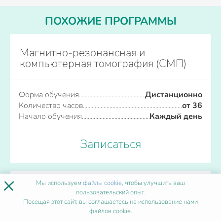
ПОХОЖИЕ ПРОГРАММЫ
Магнитно-резонансная и
компьютерная томография (СМП)
Форма обучения
Дистанционно
Количество часов
от 36
Начало обучения
Каждый день
Записаться
×
Мы используем
файлы cookie
, чтобы улучшить ваш
Мануальная терапия
пользовательский опыт.
Посещая этот сайт, вы соглашаетесь на использование нами
файлов cookie.
Форма обучения
Дистанционно