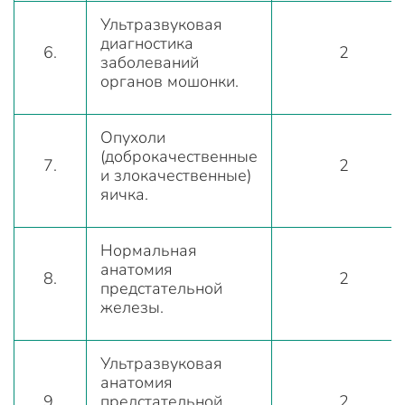
Ультразвуковая
диагностика
6.
2
заболеваний
органов мошонки.
Опухоли
(доброкачественные
7.
2
и злокачественные)
яичка.
Нормальная
анатомия
8.
2
предстательной
железы.
Ультразвуковая
анатомия
9.
предстательной
2