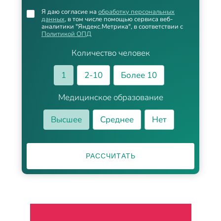
Я даю согласие на
обработку персональных
данных
, в том числе помощью сервиса веб-
аналитики "Яндекс.Метрика", в соответствии с
Политикой ОПД
Количество человек
1
2-10
Более 10
Медицинское образование
Высшее
Среднее
Нет
РАССЧИТАТЬ