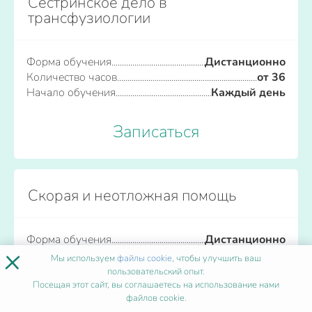
Сестринское дело в
трансфузиологии
Форма обучения
Дистанционно
Количество часов
от 36
Начало обучения
Каждый день
Записаться
Скорая и неотложная помощь
Форма обучения
Дистанционно
×
Количество часов
от 36
Мы используем
файлы cookie
, чтобы улучшить ваш
Начало обучения
Каждый день
пользовательский опыт.
Посещая этот сайт, вы соглашаетесь на использование нами
файлов cookie.
Записаться