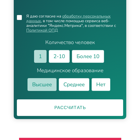
Я даю согласие на
обработку персональных
данных
, в том числе помощью сервиса веб-
аналитики "Яндекс.Метрика", в соответствии с
Политикой ОПД
Количество человек
1
2-10
Более 10
Медицинское образование
Высшее
Среднее
Нет
РАССЧИТАТЬ