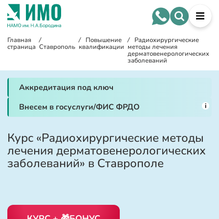
Главная
/
/
Повышение
/
Радиохирургические
страница
Ставрополь
квалификации
методы лечения
дерматовенерологических
заболеваний
Аккредитация под ключ
i
Внесем в госуслуги/ФИС ФРДО
Курс «Радиохирургические методы
лечения дерматовенерологических
заболеваний» в Ставрополе
КУРС + 🎁БОНУС