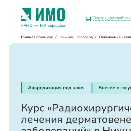
Версия для слабов
Главная страница
/
Нижний Новгород
/
Повышение квал
Аккредитация под ключ
Внесем в гос
Курс «Радиохирургич
лечения дерматовен
заболеваний» в Ниж