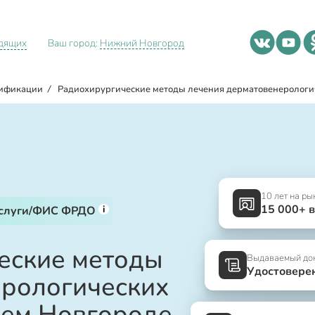
идящих
Ваш город:
Нижний Новгород
ификации
/
Радиохирургические методы лечения дерматовенерологи
10 лет на ры
15 000+ 
i
услуги/ФИС ФРДО
еские методы
Выдаваемый до
Удостовере
ерологических
нем Новгороде